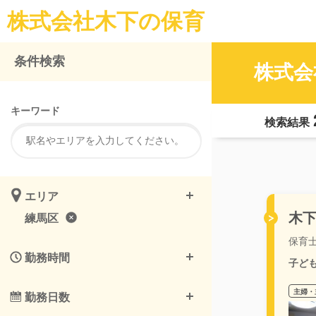
株式会社木下の保育
条件検索
株式会
キーワード
検索結果
エリア
木
練馬区
保育
勤務時間
子ど
主婦・
勤務日数