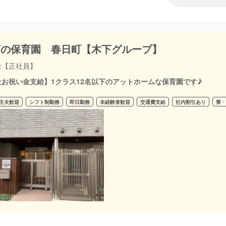
下の保育園 春日町【木下グループ】
士【正社員】
社お祝い金支給】1クラス12名以下のアットホームな保育園です♪
主夫歓迎
シフト制勤務
即日勤務
未経験者歓迎
交通費支給
社内割引あり
寮