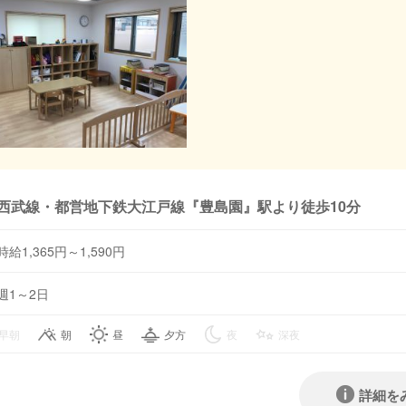
西武線・都営地下鉄大江戸線『豊島園』駅より徒歩10分
時給1,365円～1,590円
週1～2日
早朝
朝
昼
夕方
夜
深夜
詳細を