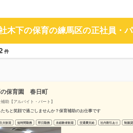
社木下の保育の練馬区の正社員・パ
2
件
下の保育園 春日町
士補助【アルバイト・パート】
もたちと笑顔で過ごしませんか？保育補助のお仕事です
主夫歓迎
短時間勤務
即日勤務
未経験者歓迎
交通費支給
社内割引あり
制服