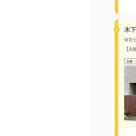
木
保育
【入
主婦・