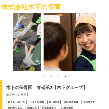
株式会社木下の保育
木下の保育園 青砥第2【木下グループ】
保育士【正社員】
駅チカ・駅ナカ
シフト制勤務
即日勤務
未経験者歓迎
交通費支給
社内割引あり
制服貸与
研修制度あり
経験者歓迎