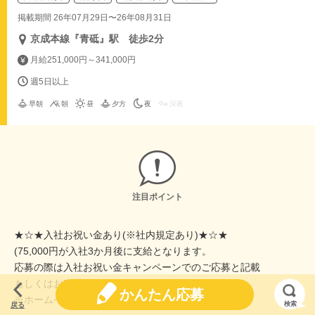
掲載期間 26年07月29日〜26年08月31日
京成本線『青砥』駅 徒歩2分
月給251,000円～341,000円
週5日以上
早朝
朝
昼
夕方
夜
深夜
注目ポイント
★☆★入社お祝い金あり(※社内規定あり)★☆★
(75,000円が入社3か月後に支給となります。
応募の際は入社お祝い金キャンペーンでのご応募と記載
もしくはお声掛けください。）
かんたん応募
※ホームページからの応募、中途採用の方が対象
検索
戻る