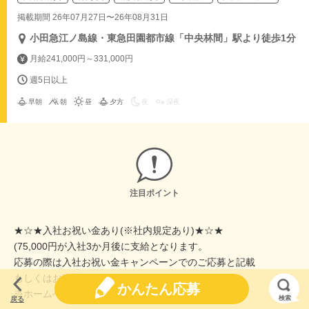
掲載期間 26年07月27日〜26年08月31日
小田急江ノ島線・東急田園都市線「中央林間」駅より徒歩1分
月給241,000円～331,000円
週5日以上
早朝
朝
昼
夕方
夜
深夜
注目ポイント
★☆★入社お祝い金あり(※社内規定あり)★☆★
(75,000円が入社3か月後に支給となります。
応募の際は入社お祝い金キャンペーンでのご応募と記載
もしくはお声掛けください。）
かんたん応募
※ホームページからの応募、中途採用の方が対象
検索
戻る