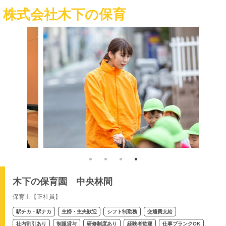
株式会社木下の保育
木下の保育園 中央林間
保育士【正社員】
駅チカ・駅ナカ
主婦・主夫歓迎
シフト制勤務
交通費支給
社内割引あり
制服貸与
研修制度あり
経験者歓迎
仕事ブランクOK