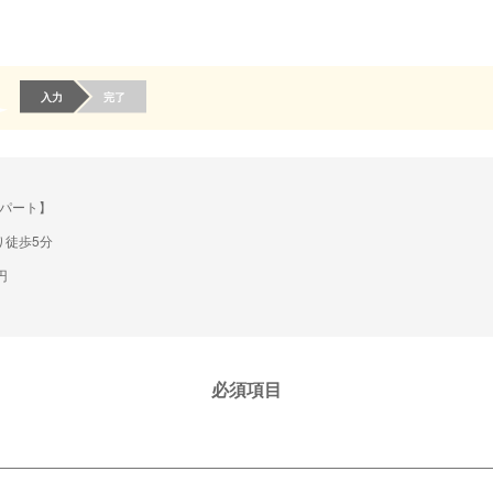
入力
完了
パート】
り徒歩5分
円
必須項目