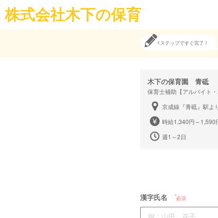
株式会社木下の保育
1ステップですぐ完了！
木下の保育園 青砥
保育士補助【アルバイト・
京成線『青砥』駅よ
時給1,340円～1,590
週1～2日
漢字氏名
必須