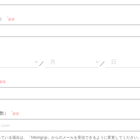
）
必須
／
／
必須
数）
必須
ている場合は、「hitomgr.jp」からのメールを受信できるように変更してください