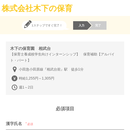
株式会社木下の保育
1ステップですぐ完了！
入力
完了
木下の保育園 相武台
【保育士養成校学生向けインターンシップ】 保育補助【アルバイ
ト・パート】
小田急小田原線『相武台前』駅 徒歩1分
時給1,255円～1,305円
週1～2日
必須項目
漢字氏名
必須