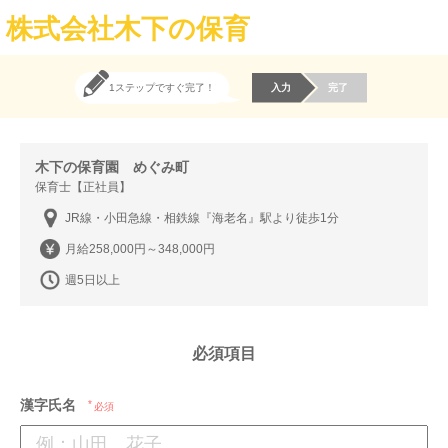
株式会社木下の保育
1ステップですぐ完了！
入力
完了
木下の保育園 めぐみ町
保育士【正社員】
JR線・小田急線・相鉄線『海老名』駅より徒歩1分
月給258,000円～348,000円
週5日以上
必須項目
漢字氏名
必須