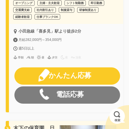
オープニング
主婦・主夫歓迎
シフト制勤務
即日勤務
交通費支給
社内割引あり
制服貸与
研修制度あり
経験者歓迎
仕事ブランクOK
小田急線「喜多見」駅より徒歩2分
月給282,000円～354,000円
週5日以上
早朝
朝
昼
夕方
夜
深夜
かんたん応募
電話応募
検索
木下の保育園 日