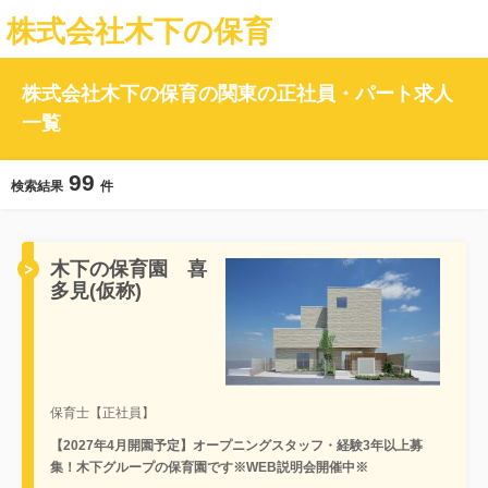
株式会社木下の保育
株式会社木下の保育の関東の正社員・パート求人
一覧
99
検索結果
件
木下の保育園 喜
多見(仮称)
保育士【正社員】
【2027年4月開園予定】オープニングスタッフ・経験3年以上募
集！木下グループの保育園です※WEB説明会開催中※